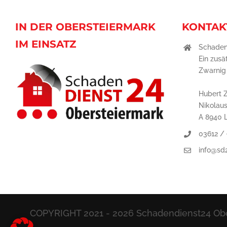
IN DER OBERSTEIERMARK
KONTAK
IM EINSATZ
Schaden
Ein zusä
Zwarni
Hubert 
Nikolau
A 8940 
03612 /
info@sd
COPYRIGHT 2021 -
2026 Schadendienst24 Obe