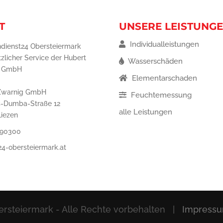
T
UNSERE LEISTUNG
Individualleistungen
dienst24 Obersteiermark
tzlicher Service der Hubert
Wasserschäden
g GmbH
Elementarschaden
Zwarnig GmbH
Feuchtemessung
s-Dumba-Straße 12
alle Leistungen
Liezen
 90300
24-obersteiermark.at
rsteiermark - Alle Rechte vorbehalten |
Impress