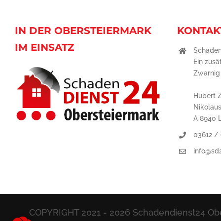
IN DER OBERSTEIERMARK
KONTAK
IM EINSATZ
Schaden
Ein zusä
Zwarni
Hubert 
Nikolau
A 8940 
03612 /
info@sd
COPYRIGHT 2021 -
2026 Schadendienst24 Obe