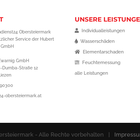
T
UNSERE LEISTUNG
Individualleistungen
dienst24 Obersteiermark
tzlicher Service der Hubert
Wasserschäden
g GmbH
Elementarschaden
Zwarnig GmbH
Feuchtemessung
s-Dumba-Straße 12
alle Leistungen
Liezen
 90300
24-obersteiermark.at
rsteiermark - Alle Rechte vorbehalten |
Impress