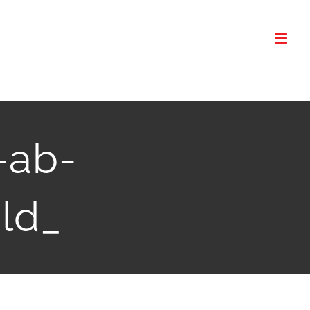
-ab-
ild_