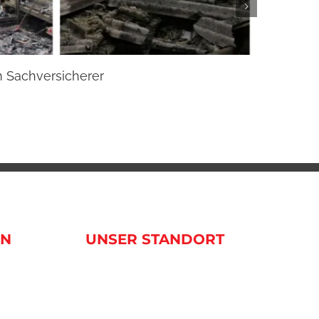
m Sachversicherer
Beste
20. Janua
EN
UNSER STANDORT