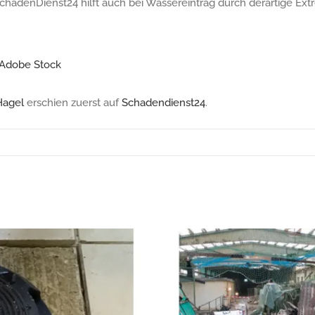
chadenDienst24 hilft auch bei Wassereintrag durch derartige Ext
 Adobe Stock
Hagel
erschien zuerst auf
Schadendienst24
.