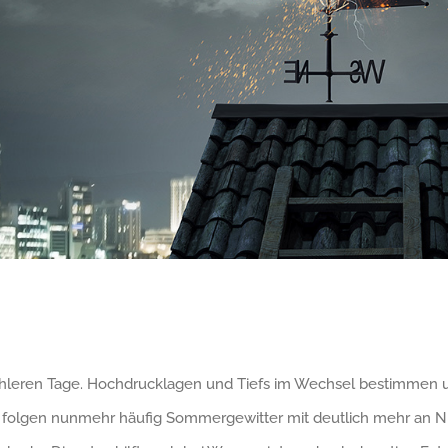
leren Tage. Hochdrucklagen und Tiefs im Wechsel bestimmen un
n folgen nunmehr häufig Sommergewitter mit deutlich mehr an 