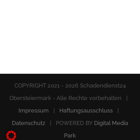
COPYRIGHT 2021 -
2026 Schadendienst24
Obersteiermark - Alle Rechte vorbehalten |
Impressum
|
Haftungsausschluss
|
Datenschutz
| POWERED BY
Digital Media
Park