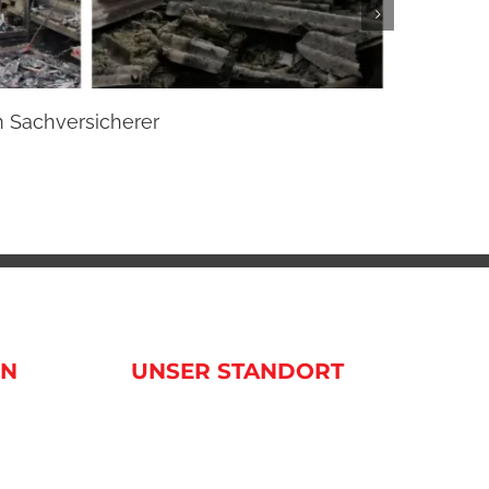
m Sachversicherer
Beste
20. Janua
EN
UNSER STANDORT