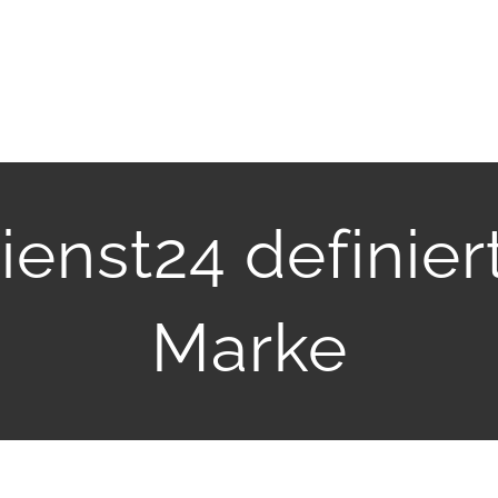
enst24 definiert
Marke