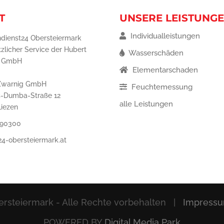
T
UNSERE LEISTUNG
Individualleistungen
dienst24 Obersteiermark
tzlicher Service der Hubert
Wasserschäden
g GmbH
Elementarschaden
Zwarnig GmbH
Feuchtemessung
s-Dumba-Straße 12
alle Leistungen
Liezen
 90300
24-obersteiermark.at
rsteiermark - Alle Rechte vorbehalten |
Impress
POWERED BY
Digital Media Park