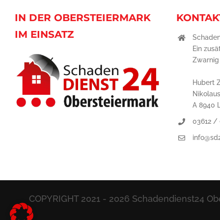
IN DER OBERSTEIERMARK
KONTAK
IM EINSATZ
Schaden
Ein zusä
Zwarni
Hubert 
Nikolau
A 8940 
03612 /
info@sd
COPYRIGHT 2021 -
2026 Schadendienst24 Obe