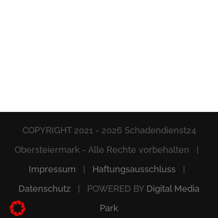
COPYRIGHT 2021 -
2026 Schadendienst24
Obersteiermark - Alle Rechte vorbehalten |
Impressum
|
Haftungsausschluss
|
Datenschutz
| POWERED BY
Digital Media
Park