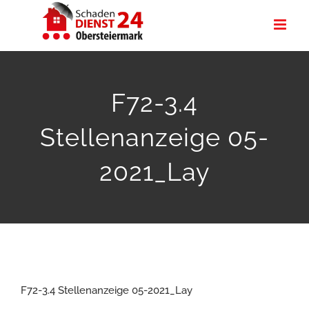
Zum
Inhalt
springen
F72-3.4
Stellenanzeige 05-
2021_Lay
F72-3.4 Stellenanzeige 05-2021_Lay