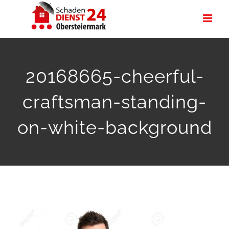
Zum
Inhalt
springen
20168665-cheerful-
craftsman-standing-
on-white-background